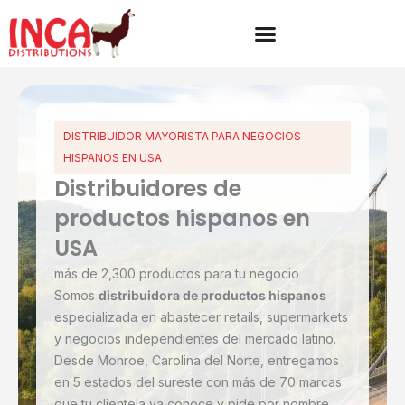
Ir
al
contenido
DISTRIBUIDOR MAYORISTA PARA NEGOCIOS
HISPANOS EN USA
Distribuidores de
productos hispanos en
USA
más de 2,300 productos para tu negocio
Somos
distribuidora de productos hispanos
especializada en abastecer retails, supermarkets
y negocios independientes del mercado latino.
Desde Monroe, Carolina del Norte, entregamos
en 5 estados del sureste con más de 70 marcas
que tu clientela ya conoce y pide por nombre.